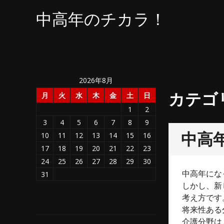
コ
中高年のチカラ！
ン
テ
ン
ツ
へ
ス
2026年8月
キ
カテゴ
月
火
水
木
金
土
日
ッ
1
2
プ
3
4
5
6
7
8
9
中高
10
11
12
13
14
15
16
17
18
19
20
21
22
23
24
25
26
27
28
29
30
中高年にな
31
しかし、新
考え方です
将来性ある
介護分野は