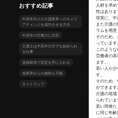
おすすめ記事
人材を求め
性はありま
現実に、中
中高年向けの介護業界へのキャリ
また介護の
アチェンジを成功させる方法
ラムを用意
中高年の労働力に注目
そのため、
っています
介護士は中高年の方でも始められ
このような
る仕事
労働者の高
ます。
資格取得で安定を手に入れる
若い人が少
他業界からの挑戦も可能
す。
そのため、
サイトマップ
ができます
介護の現場
られていま
若い同僚た
に同じ年齢