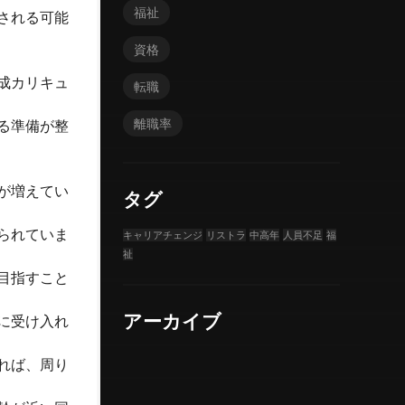
福祉
される可能
資格
成カリキュ
転職
離職率
る準備が整
が増えてい
タグ
られていま
キャリアチェンジ
リストラ
中高年
人員不足
福
祉
目指すこと
アーカイブ
に受け入れ
れば、周り